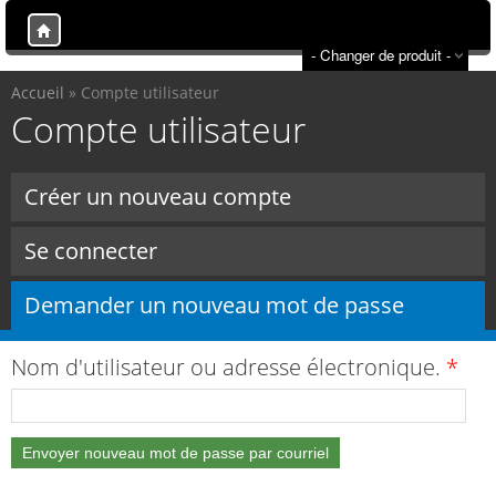
Aller au
contenu
principal
Vous êtes ici
Accueil
» Compte utilisateur
Onglets principaux
Compte utilisateur
Créer un nouveau compte
Se connecter
Demander un nouveau mot de passe
(onglet ac
Nom d'utilisateur ou adresse électronique.
*